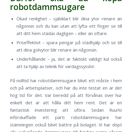
robotdammsugare
Ökad renlighet – självklart blir dina ytor renare än
någonsin och du kan utan att lyfta ett finger se till
att ditt hem städas dagligen – eller än oftare.
Priseffektivt – spara pengar på städhjälp och se till
att dina golvytor blir renare än någonsin.
Underhållande – ja, det är faktiskt väldigt kul också
att ta hjälp av teknik för vardagssysslor.
På nolltid har robotdammsugare blivit ett måste i hem
och på arbetsplatser, och har du inte testat en är det
hög tid för det. Var beredd på att förvånas över hur
enkelt det är att hålla ditt hem rent. Det är en
fantastisk investering att uföra. Sedan Ruurlo
införskaffade ett parti robotdammsugare har
stämningen också blivit bättre på bolaget. Vi har döpt
alla självgående dammsugare till fyndiga namn såsom